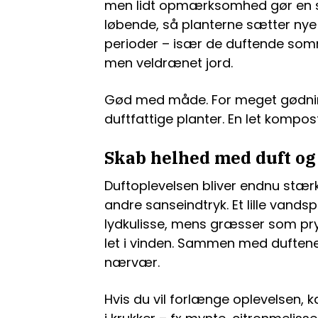
men lidt opmærksomhed gør en sto
løbende, så planterne sætter nye 
perioder – især de duftende somm
men veldrænet jord.
Gød med måde. For meget gødnin
duftfattige planter. En let kompo
Skab helhed med duft og
Duftoplevelsen bliver endnu stæ
andre sanseindtryk. Et lille vands
lydkulisse, mens græsser som pr
let i vinden. Sammen med duften
nærvær.
Hvis du vil forlænge oplevelsen, 