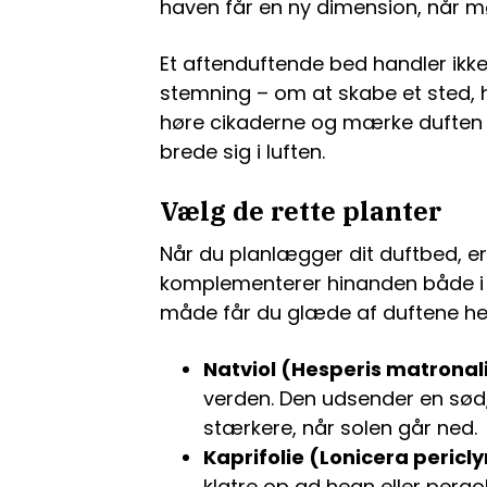
haven får en ny dimension, når mø
Et aftenduftende bed handler ikk
stemning – om at skabe et sted, 
høre cikaderne og mærke duften af 
brede sig i luften.
Vælg de rette planter
Når du planlægger dit duftbed, er 
komplementerer hinanden både i d
måde får du glæde af duftene h
Natviol (Hesperis matronal
verden. Den udsender en sød, l
stærkere, når solen går ned.
Kaprifolie (Lonicera peri
klatre op ad hegn eller perg