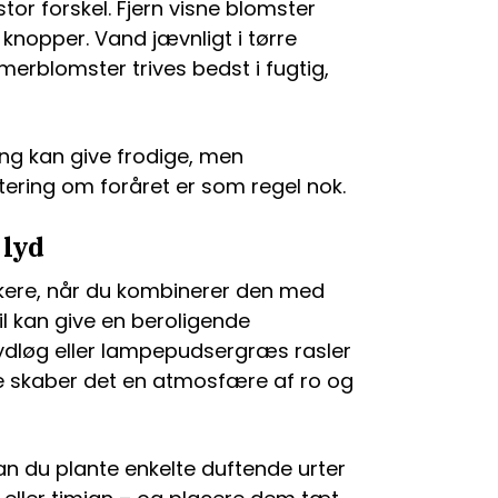
r forskel. Fjern visne blomster
knopper. Vand jævnligt i tørre
erblomster trives bedst i fugtig,
g kan give frodige, men
stering om foråret er som regel nok.
 lyd
rkere, når du kombinerer den med
pil kan give en beroligende
ydløg eller lampepudsergræs rasler
e skaber det en atmosfære af ro og
kan du plante enkelte duftende urter