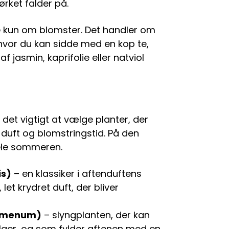
rket falder på.
e kun om blomster. Det handler om
hvor du kan sidde med en kop te,
jasmin, kaprifolie eller natviol
det vigtigt at vælge planter, der
uft og blomstringstid. På den
ele sommeren.
is)
– en klassiker i aftenduftens
et krydret duft, der bliver
clymenum)
– slyngplanten, der kan
olaer, og som fylder aftenen med en