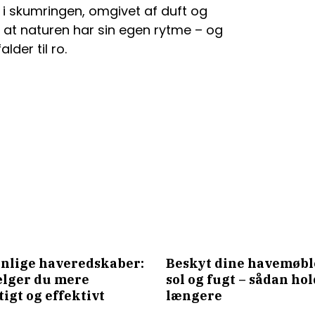
 i skumringen, omgivet af duft og
 at naturen har sin egen rytme – og
lder til ro.
nlige haveredskaber:
Beskyt dine havemøb
lger du mere
sol og fugt – sådan ho
igt og effektivt
længere