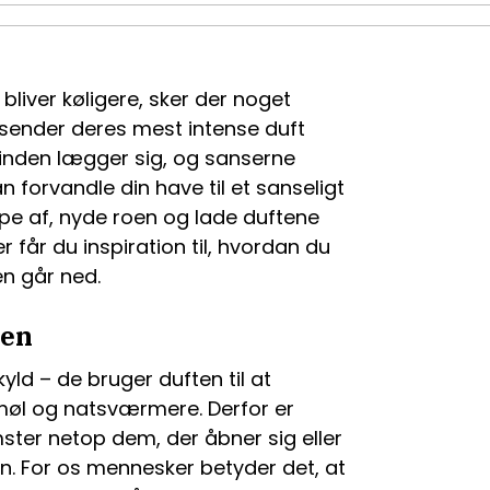
bliver køligere, sker der noget
dsender deres mest intense duft
 vinden lægger sig, og sanserne
 forvandle din have til et sanseligt
appe af, nyde roen og lade duftene
r får du inspiration til, hvordan du
en går ned.
gen
kyld – de bruger duften til at
 møl og natsværmere. Derfor er
ter netop dem, der åbner sig eller
n. For os mennesker betyder det, at