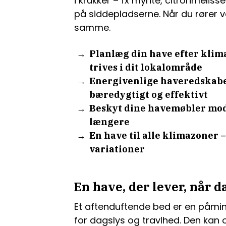
i krukker – fx mynte, citronmeliss
på siddepladserne. Når du rører 
samme.
Planlæg din have efter klima
trives i dit lokalområde
Energivenlige haveredskabe
bæredygtigt og effektivt
Beskyt dine havemøbler mod 
længere
En have til alle klimazoner
variationer
En have, der lever, når d
Et aftenduftende bed er en påmind
for dagslys og travlhed. Den kan o