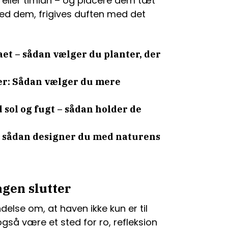
e eller timian – og placere dem tæt
ved dem, frigives duften med det
et – sådan vælger du planter, der
r: Sådan vælger du mere
sol og fugt – sådan holder de
 – sådan designer du med naturens
agen slutter
else om, at haven ikke kun er til
gså være et sted for ro, refleksion