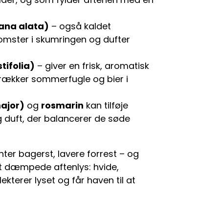
ana alata)
– også kaldet
omster i skumringen og dufter
tifolia)
– giver en frisk, aromatisk
ltrækker sommerfugle og bier i
ajor)
og
rosmarin
kan tilføje
g duft, der balancerer de søde
nter bagerst, lavere forrest – og
det dæmpede aftenlys: hvide,
ekterer lyset og får haven til at