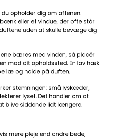
r du opholder dig om aftenen.
bænk eller et vindue, der ofte står
duftene uden at skulle bevæge dig
ftene bæres med vinden, så placér
 hen mod dit opholdssted. En lav hæk
abe læ og holde på duften.
tærker stemningen: små lyskæder,
flekterer lyset. Det handler om at
 at blive siddende lidt længere.
vis mere pleje end andre bede,