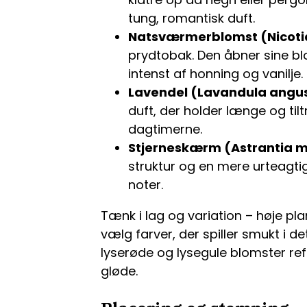
tung, romantisk duft.
Natsværmerblomst (Nicoti
prydtobak. Den åbner sine bl
intenst af honning og vanilje.
Lavendel (Lavandula angus
duft, der holder længe og ti
dagtimerne.
Stjerneskærm (Astrantia m
struktur og en mere urteagti
noter.
Tænk i lag og variation – høje pla
vælg farver, der spiller smukt i 
lyserøde og lysegule blomster refl
gløde.