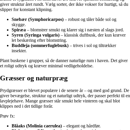
giver struktur året rundt. Vælg sorter, der ikke vokser for hurtigt, så du
slipper for konstant klipning.
Snebær (Symphoricarpos)
– robust og tåler både sol og
skygge.
Spiræa
– blomstrer smukt og klarer sig i næsten al slags jord.
Syren (Syringa vulgaris)
– klassisk duftbusk, der kun kræver
let beskæring efter blomstring.
Buddleja (sommerfuglebusk)
– trives i sol og tiltrækker
insekter.
Plant buskene i grupper, så de danner naturlige rum i haven. Det giver
et roligt udtryk og kræver minimal vedligeholdelse.
Græsser og naturpræg
Prydgræsser er blevet populære i de senere år – og med god grund. De
giver bevægelse, struktur og et naturligt udtryk, der passer perfekt til en
lavplejehave. Mange græsser står smukt hele vinteren og skal blot
klippes ned i det tidlige forår.
Prøv fx:
Blåaks (Molinia caerulea)
– elegant og hårdfør.