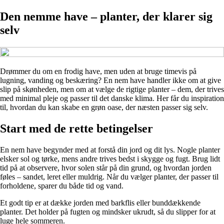
Den nemme have – planter, der klarer sig
selv
Drømmer du om en frodig have, men uden at bruge timevis på
lugning, vanding og beskæring? En nem have handler ikke om at give
slip på skønheden, men om at vælge de rigtige planter – dem, der trives
med minimal pleje og passer til det danske klima. Her får du inspiration
til, hvordan du kan skabe en grøn oase, der næsten passer sig selv.
Start med de rette betingelser
En nem have begynder med at forstå din jord og dit lys. Nogle planter
elsker sol og tørke, mens andre trives bedst i skygge og fugt. Brug lidt
tid på at observere, hvor solen står på din grund, og hvordan jorden
føles – sandet, leret eller muldrig. Når du vælger planter, der passer til
forholdene, sparer du både tid og vand.
Et godt tip er at dække jorden med barkflis eller bunddækkende
planter. Det holder på fugten og mindsker ukrudt, så du slipper for at
luge hele sommeren.