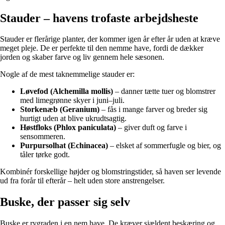
Stauder – havens trofaste arbejdsheste
Stauder er flerårige planter, der kommer igen år efter år uden at kræve
meget pleje. De er perfekte til den nemme have, fordi de dækker
jorden og skaber farve og liv gennem hele sæsonen.
Nogle af de mest taknemmelige stauder er:
Løvefod (Alchemilla mollis)
– danner tætte tuer og blomstrer
med limegrønne skyer i juni–juli.
Storkenæb (Geranium)
– fås i mange farver og breder sig
hurtigt uden at blive ukrudtsagtig.
Høstfloks (Phlox paniculata)
– giver duft og farve i
sensommeren.
Purpursolhat (Echinacea)
– elsket af sommerfugle og bier, og
tåler tørke godt.
Kombinér forskellige højder og blomstringstider, så haven ser levende
ud fra forår til efterår – helt uden store anstrengelser.
Buske, der passer sig selv
Buske er rygraden i en nem have. De kræver sjældent beskæring og