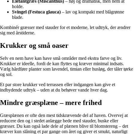
Elefantgræs (Miscanthus)
– høj og dramatisk, men nem at
holde.
Svingel (Festuca glauca)
– lav og kompakt med blågrønne
blade.
Kombinér græsser med stauder for et moderne, let udtryk, der ændrer
sig med årstiderne.
Krukker og små oaser
Selv en nem have kan have små områder med ekstra farve og liv.
Krukker er ideelle, fordi de kan flyttes og kræver minimal indsats.
Vælg hårdføre planter som lavendel, timian eller husløg, der tåler tørke
og sol.
Et par store krukker ved terrassen eller indgangen kan give et
indbydende udtryk – uden at du behøver vande hver dag.
Mindre græsplæne – mere frihed
Græsplænen er ofte den mest tidskrævende del af haven. Overvej at
reducere den og i stedet anlægge bede med stauder, buske eller
græsser. Du kan også lade dele af plænen blive til blomstereng – det
kræver kun slåning et par gange om året og giver et smukt, naturligt