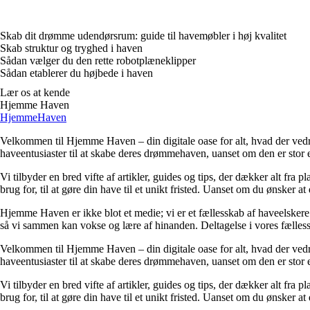
Skab dit drømme udendørsrum: guide til havemøbler i høj kvalitet
Skab struktur og tryghed i haven
Sådan vælger du den rette robotplæneklipper
Sådan etablerer du højbede i haven
Lær os at kende
Hjemme Haven
HjemmeHaven
Velkommen til Hjemme Haven – din digitale oase for alt, hvad der vedrø
haveentusiaster til at skabe deres drømmehaven, uanset om den er stor ell
Vi tilbyder en bred vifte af artikler, guides og tips, der dækker alt fra 
brug for, til at gøre din have til et unikt fristed. Uanset om du ønsker 
Hjemme Haven er ikke blot et medie; vi er et fællesskab af haveelskere. V
så vi sammen kan vokse og lære af hinanden. Deltagelse i vores fælless
Velkommen til Hjemme Haven – din digitale oase for alt, hvad der vedrø
haveentusiaster til at skabe deres drømmehaven, uanset om den er stor ell
Vi tilbyder en bred vifte af artikler, guides og tips, der dækker alt fra 
brug for, til at gøre din have til et unikt fristed. Uanset om du ønsker 