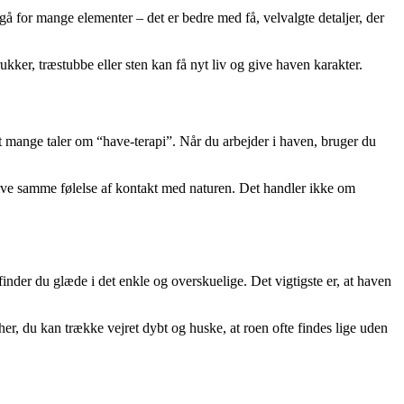
å for mange elementer – det er bedre med få, velvalgte detaljer, der
kker, træstubbe eller sten kan få nyt liv og give haven karakter.
 at mange taler om “have-terapi”. Når du arbejder i haven, bruger du
give samme følelse af kontakt med naturen. Det handler ikke om
nder du glæde i det enkle og overskuelige. Det vigtigste er, at haven
her, du kan trække vejret dybt og huske, at roen ofte findes lige uden