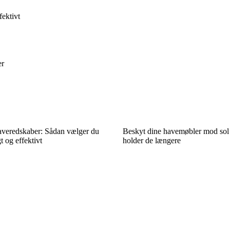
ektivt
er
averedskaber: Sådan vælger du
Beskyt dine havemøbler mod sol 
 og effektivt
holder de længere