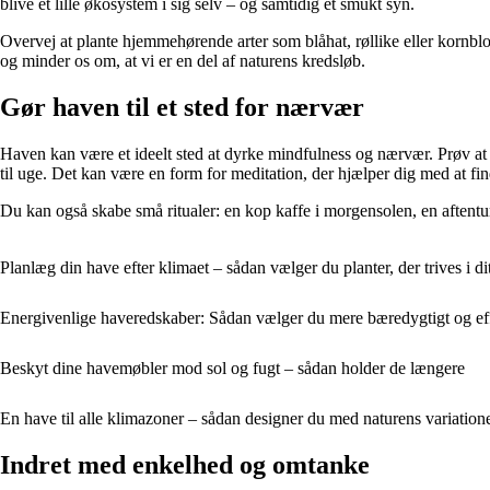
blive et lille økosystem i sig selv – og samtidig et smukt syn.
Overvej at plante hjemmehørende arter som blåhat, røllike eller kornblom
og minder os om, at vi er en del af naturens kredsløb.
Gør haven til et sted for nærvær
Haven kan være et ideelt sted at dyrke mindfulness og nærvær. Prøv at b
til uge. Det kan være en form for meditation, der hjælper dig med at fi
Du kan også skabe små ritualer: en kop kaffe i morgensolen, en aftentur 
Planlæg din have efter klimaet – sådan vælger du planter, der trives i d
Energivenlige haveredskaber: Sådan vælger du mere bæredygtigt og eff
Beskyt dine havemøbler mod sol og fugt – sådan holder de længere
En have til alle klimazoner – sådan designer du med naturens variation
Indret med enkelhed og omtanke