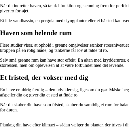
Når du indretter haven, så tænk i funktion og stemning frem for perfekt
giver ro for øjet.
Et lille vandbassin, en pergola med slyngplanter eller et bålsted kan v
Haven som helende rum
Flere studier viser, at ophold i grønne omgivelser sænker stressniveaue
kroppen på en rolig måde, og tankerne får lov at falde til ro.
Selv små grønne rum kan have stor effekt. En altan med krydderurter, 
størrelsen, men om oplevelsen af at være forbundet med det levende.
Et fristed, der vokser med dig
En have er aldrig færdig – den udvikler sig, ligesom du gør. Måske begy
afspejler dig og giver dig et sted at finde ro.
Når du skaber din have som fristed, skaber du samtidig et rum for balan
for døren.
Planlæg din have efter klimaet – sådan vælger du planter, der trives i d