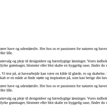
rer have og udendørsliv. Her hos os er passionen for naturen og haven 
er lille.
plantevalg og pleje til designideer og bæredygtige løsninger. Vores indhold
at dyrke grøntsager, blomster eller blot skabe en hyggelig oase, finder du
i tror på, at havearbejde kan være en kilde til glæde, ro og skabelse. De
kab er en måde at finde støtte og inspiration på, som kan berige din ha
rer have og udendørsliv. Her hos os er passionen for naturen og haven 
er lille.
plantevalg og pleje til designideer og bæredygtige løsninger. Vores indhold
at dyrke grøntsager, blomster eller blot skabe en hyggelig oase, finder du