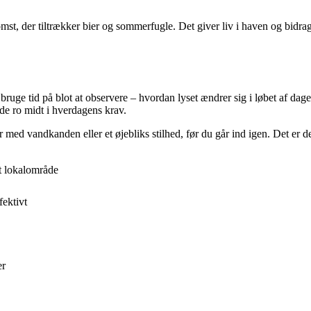
st, der tiltrækker bier og sommerfugle. Det giver liv i haven og bidrage
ruge tid på blot at observere – hvordan lyset ændrer sig i løbet af dag
nde ro midt i hverdagens krav.
med vandkanden eller et øjebliks stilhed, før du går ind igen. Det er de 
it lokalområde
ektivt
er