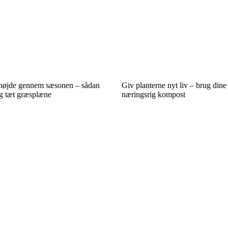
ehøjde gennem sæsonen – sådan
Giv planterne nyt liv – brug dine
og tæt græsplæne
næringsrig kompost