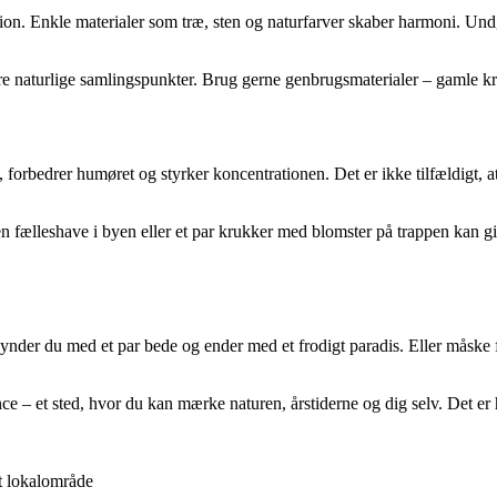
ion. Enkle materialer som træ, sten og naturfarver skaber harmoni. Undg
ære naturlige samlingspunkter. Brug gerne genbrugsmaterialer – gamle kru
t, forbedrer humøret og styrker koncentrationen. Det er ikke tilfældigt,
en fælleshave i byen eller et par krukker med blomster på trappen kan 
nder du med et par bede og ender med et frodigt paradis. Eller måske fi
ce – et sted, hvor du kan mærke naturen, årstiderne og dig selv. Det er 
it lokalområde