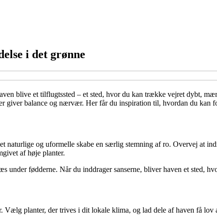
else i det grønne
ven blive et tilflugtssted – et sted, hvor du kan trække vejret dybt, mæ
 der giver balance og nærvær. Her får du inspiration til, hvordan du kan f
 naturlige og uformelle skabe en særlig stemning af ro. Overvej at ind
givet af høje planter.
ræs under fødderne. Når du inddrager sanserne, bliver haven et sted, hvo
Vælg planter, der trives i dit lokale klima, og lad dele af haven få lov 