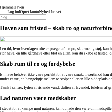
HjemmeHaven
Log ind
Opret konto
Nyhedsbrevet
Haven som fristed – skab ro og naturforbind
I en tid, hvor hverdagen ofte er præget af tempo, skærme og støj, kan ha
stor have, en lille gårdhave eller blot en altan, kan du skabe et fristed,
Skab rum til ro og fordybelse
En have behøver ikke være perfekt for at være smuk. Tværtimod kan det
under et træ, en hængekøje mellem to stolper eller en lille siddeplads om
Tænk i sanser: lyden af rislende vand, duften af lavendel, følelsen af g
Lad naturen være medskaber
I stedet for at kæmpe mod naturen, kan du lade den være din medspiller. 