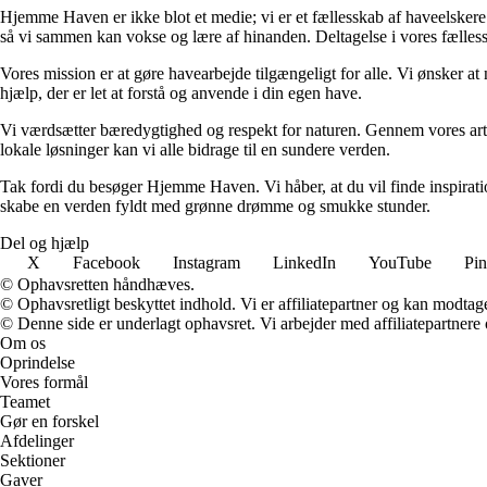
Hjemme Haven er ikke blot et medie; vi er et fællesskab af haveelskere. V
så vi sammen kan vokse og lære af hinanden. Deltagelse i vores fælless
Vores mission er at gøre havearbejde tilgængeligt for alle. Vi ønsker at
hjælp, der er let at forstå og anvende i din egen have.
Vi værdsætter bæredygtighed og respekt for naturen. Gennem vores arti
lokale løsninger kan vi alle bidrage til en sundere verden.
Tak fordi du besøger Hjemme Haven. Vi håber, at du vil finde inspiratio
skabe en verden fyldt med grønne drømme og smukke stunder.
Del og hjælp
X
Facebook
Instagram
LinkedIn
YouTube
Pin
© Ophavsretten håndhæves.
© Ophavsretligt beskyttet indhold. Vi er affiliatepartner og kan modtag
© Denne side er underlagt ophavsret. Vi arbejder med affiliatepartnere 
Om os
Oprindelse
Vores formål
Teamet
Gør en forskel
Afdelinger
Sektioner
Gaver