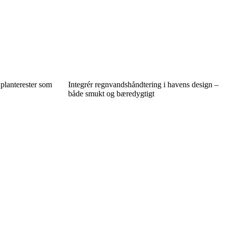
 planterester som
Integrér regnvandshåndtering i havens design –
både smukt og bæredygtigt