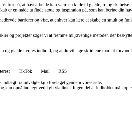
i tror på, at havearbejde kan være en kilde til glæde, ro og skabelse. De
kab er en måde at finde støtte og inspiration på, som kan berige din ha
 nedbryde barrierer og vise, at enhver kan lære at skabe en smuk og funk
kler og projekter søger vi at fremme miljøvenlige metoder, der beskytt
n og glæde i vores indhold, og at du vil tage skridtene mod at forvandl
terest
TikTok
Mail
RSS
e indtægt fra udvalgte køb foretaget gennem vores side.
og kan opnå indtægt ved køb via links. Ingen del af indholdet må kopiere