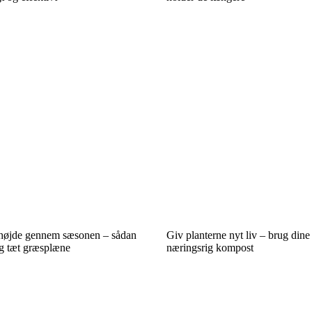
ehøjde gennem sæsonen – sådan
Giv planterne nyt liv – brug dine
og tæt græsplæne
næringsrig kompost