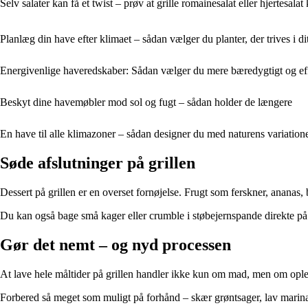
Selv salater kan få et twist – prøv at grille romainesalat eller hjertesal
Planlæg din have efter klimaet – sådan vælger du planter, der trives i d
Energivenlige haveredskaber: Sådan vælger du mere bæredygtigt og eff
Beskyt dine havemøbler mod sol og fugt – sådan holder de længere
En have til alle klimazoner – sådan designer du med naturens variation
Søde afslutninger på grillen
Dessert på grillen er en overset fornøjelse. Frugt som ferskner, ananas,
Du kan også bage små kager eller crumble i støbejernspande direkte på
Gør det nemt – og nyd processen
At lave hele måltider på grillen handler ikke kun om mad, men om oplev
Forbered så meget som muligt på forhånd – skær grøntsager, lav marina