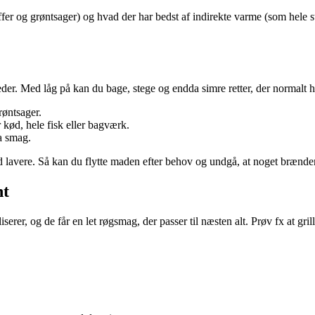
og grøntsager) og hvad der har bedst af indirekte varme (som hele stege e
der. Med låg på kan du bage, stege og endda simre retter, der normalt 
røntsager.
 kød, hele fisk eller bagværk.
ra smag.
d lavere. Så kan du flytte maden efter behov og undgå, at noget brænder
nt
rer, og de får en let røgsmag, der passer til næsten alt. Prøv fx at grill