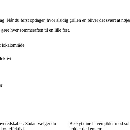
 Når du først opdager, hvor alsidig grillen er, bliver det svært at nøjes
øre hver sommeraften til en lille fest.
it lokalområde
ektivt
er
averedskaber: Sådan vælger du
Beskyt dine havemøbler mod sol 
 og effektivt
holder de længere