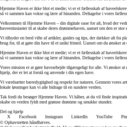
Hjemme Haven er ikke blot et medie; vi er et fællesskab af haveelskere. V
så vi sammen kan vokse og lære af hinanden. Deltagelse i vores fælless
Velkommen til Hjemme Haven – din digitale oase for alt, hvad der vedrø
haveentusiaster til at skabe deres drømmehaven, uanset om den er stor ell
Vi tilbyder en bred vifte af artikler, guides og tips, der dækker alt fra 
brug for, til at gøre din have til et unikt fristed. Uanset om du ønsker 
Hjemme Haven er ikke blot et medie; vi er et fællesskab af haveelskere. V
så vi sammen kan vokse og lære af hinanden. Deltagelse i vores fælless
Vores mission er at gøre havearbejde tilgængeligt for alle. Vi ønsker at
hjælp, der er let at forstå og anvende i din egen have.
Vi værdsætter bæredygtighed og respekt for naturen. Gennem vores arti
lokale løsninger kan vi alle bidrage til en sundere verden.
Tak fordi du besøger Hjemme Haven. Vi håber, at du vil finde inspiratio
skabe en verden fyldt med grønne drømme og smukke stunder.
Del og hjælp
X
Facebook
Instagram
LinkedIn
YouTube
Pin
© Ophavsretten håndhæves.