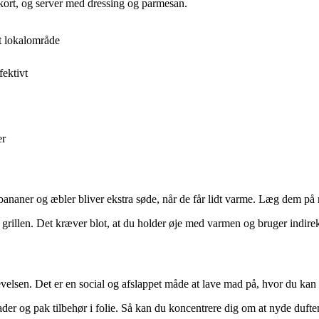
at kort, og server med dressing og parmesan.
it lokalområde
ektivt
er
 bananer og æbler bliver ekstra søde, når de får lidt varme. Læg dem på 
 grillen. Det kræver blot, at du holder øje med varmen og bruger indir
elsen. Det er en social og afslappet måde at lave mad på, hvor du kan 
der og pak tilbehør i folie. Så kan du koncentrere dig om at nyde duft