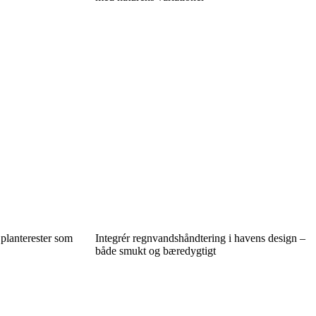
 planterester som
Integrér regnvandshåndtering i havens design –
både smukt og bæredygtigt