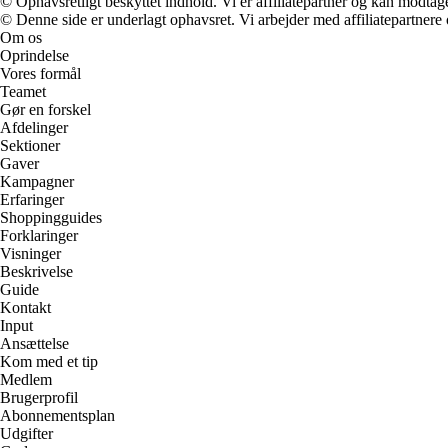
© Ophavsretligt beskyttet indhold. Vi er affiliatepartner og kan modtag
© Denne side er underlagt ophavsret. Vi arbejder med affiliatepartnere 
Om os
Oprindelse
Vores formål
Teamet
Gør en forskel
Afdelinger
Sektioner
Gaver
Kampagner
Erfaringer
Shoppingguides
Forklaringer
Visninger
Beskrivelse
Guide
Kontakt
Input
Ansættelse
Kom med et tip
Medlem
Brugerprofil
Abonnementsplan
Udgifter