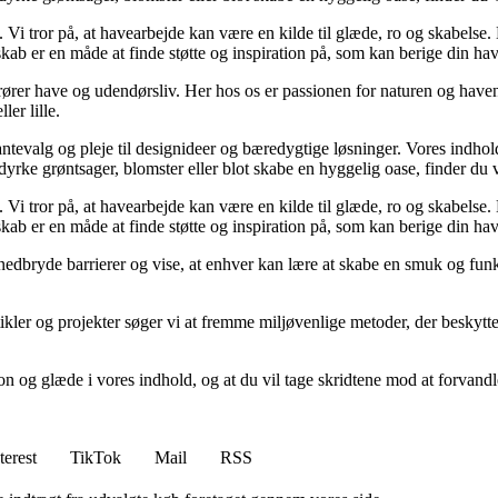
i tror på, at havearbejde kan være en kilde til glæde, ro og skabelse. De
kab er en måde at finde støtte og inspiration på, som kan berige din ha
rer have og udendørsliv. Her hos os er passionen for naturen og haven 
er lille.
plantevalg og pleje til designideer og bæredygtige løsninger. Vores indhold
at dyrke grøntsager, blomster eller blot skabe en hyggelig oase, finder du
i tror på, at havearbejde kan være en kilde til glæde, ro og skabelse. De
kab er en måde at finde støtte og inspiration på, som kan berige din ha
 nedbryde barrierer og vise, at enhver kan lære at skabe en smuk og funk
kler og projekter søger vi at fremme miljøvenlige metoder, der beskytt
n og glæde i vores indhold, og at du vil tage skridtene mod at forvandl
terest
TikTok
Mail
RSS