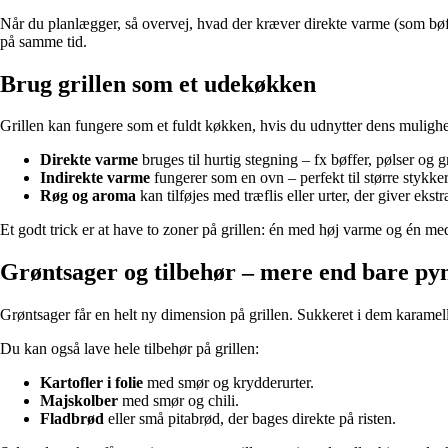
Når du planlægger, så overvej, hvad der kræver direkte varme (som bøffer 
på samme tid.
Brug grillen som et udekøkken
Grillen kan fungere som et fuldt køkken, hvis du udnytter dens mulighe
Direkte varme
bruges til hurtig stegning – fx bøffer, pølser og g
Indirekte varme
fungerer som en ovn – perfekt til større stykker
Røg og aroma
kan tilføjes med træflis eller urter, der giver ekst
Et godt trick er at have to zoner på grillen: én med høj varme og én me
Grøntsager og tilbehør – mere end bare py
Grøntsager får en helt ny dimension på grillen. Sukkeret i dem karamellise
Du kan også lave hele tilbehør på grillen:
Kartofler i folie
med smør og krydderurter.
Majskolber
med smør og chili.
Fladbrød
eller små pitabrød, der bages direkte på risten.