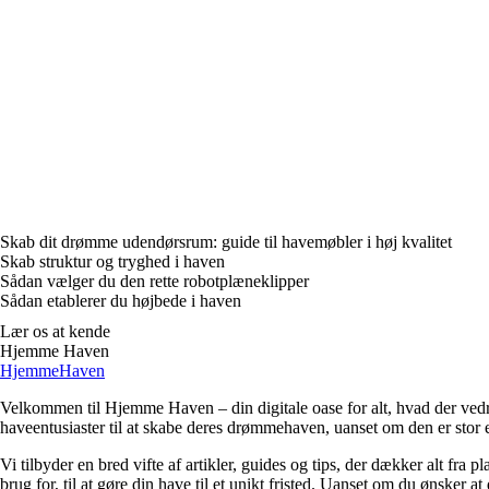
Skab dit drømme udendørsrum: guide til havemøbler i høj kvalitet
Skab struktur og tryghed i haven
Sådan vælger du den rette robotplæneklipper
Sådan etablerer du højbede i haven
Lær os at kende
Hjemme Haven
HjemmeHaven
Velkommen til Hjemme Haven – din digitale oase for alt, hvad der vedrø
haveentusiaster til at skabe deres drømmehaven, uanset om den er stor ell
Vi tilbyder en bred vifte af artikler, guides og tips, der dækker alt fra 
brug for, til at gøre din have til et unikt fristed. Uanset om du ønsker 