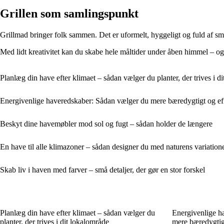
Grillen som samlingspunkt
Grillmad bringer folk sammen. Det er uformelt, hyggeligt og fuld af smag.
Med lidt kreativitet kan du skabe hele måltider under åben himmel – og g
Planlæg din have efter klimaet – sådan vælger du planter, der trives i d
Energivenlige haveredskaber: Sådan vælger du mere bæredygtigt og eff
Beskyt dine havemøbler mod sol og fugt – sådan holder de længere
En have til alle klimazoner – sådan designer du med naturens variation
Skab liv i haven med farver – små detaljer, der gør en stor forskel
Planlæg din have efter klimaet – sådan vælger du
Energivenlige h
planter, der trives i dit lokalområde
mere bæredygtigt