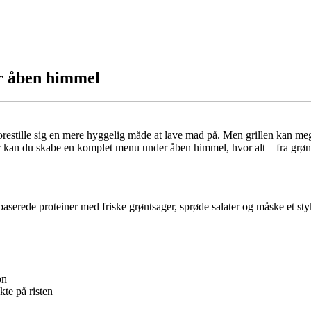
er åben himmel
 forestille sig en mere hyggelig måde at lave mad på. Men grillen kan meg
ker kan du skabe en komplet menu under åben himmel, hvor alt – fra grønt
tebaserede proteiner med friske grøntsager, sprøde salater og måske e
on
kte på risten