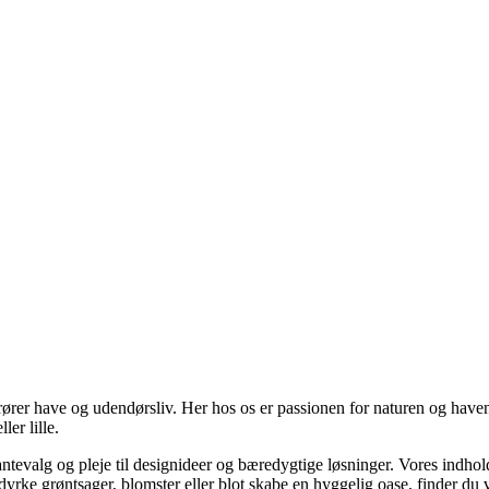
rer have og udendørsliv. Her hos os er passionen for naturen og haven 
er lille.
plantevalg og pleje til designideer og bæredygtige løsninger. Vores indhold
at dyrke grøntsager, blomster eller blot skabe en hyggelig oase, finder du