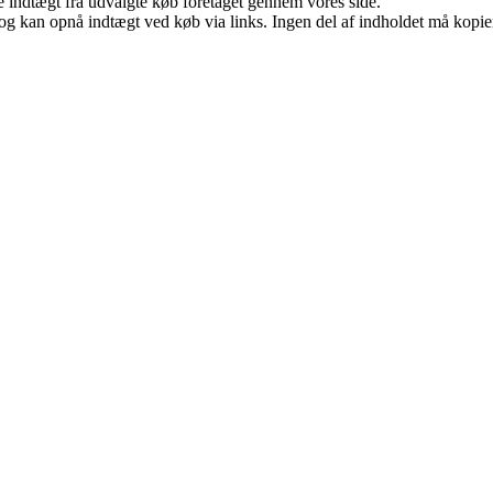
e indtægt fra udvalgte køb foretaget gennem vores side.
og kan opnå indtægt ved køb via links. Ingen del af indholdet må kopiere