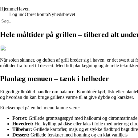
HjemmeHaven
Log ind
Opret konto
Nyhedsbrevet
Hele måltider på grillen – tilbered alt und
Når solen skinner, og duften af grill breder sig i haven, er det svært at
måltider fra forret til dessert. Med lidt planlægning og de rette teknik
Planlæg menuen – tænk i helheder
Et godt grillmåltid handler om balance. Kombinér kød, fisk eller plan
og hvordan du kan bruge grillens varme til at give dybde og karakter.
Et eksempel på en hel menu kunne være:
Forret:
Grillede grøntsagsspyd med halloumi og citronmarinade
Hovedret:
Hel kylling på dåse eller laks i folie med urter og citr
Tilbehør:
Grillede kartofler, majs og et stykke fladbrød bagt dire
Dessert:
Grillede ferskner med honning og en klat vaniljeis