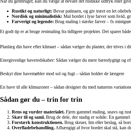
Når du genbruger, kan du vælge at bevare det rustikke udtryk eller give
Rustikt og naturligt:
Bevar patinaen, og giv træet en let oliebeh
Nordisk og minimalistisk:
Mal bordet i lyse farver som hvid, gr
Farverigt og legende:
Brug maling i stærke farver – fx mintgrøn, 
Et godt tip er at bruge restmaling fra tidligere projekter. Det sparer båd
Planlæg din have efter klimaet – sådan vælger du planter, der trives i d
Energivenlige haveredskaber: Sådan vælger du mere bæredygtigt og eff
Beskyt dine havemøbler mod sol og fugt – sådan holder de længere
En have til alle klimazoner – sådan designer du med naturens variation
Sådan gør du – trin for trin
Rens og vurder materialet.
Fjern gammel maling, snavs og rust. 
Skær til og saml.
Brug de dele, der stadig er solide. En gammel 
Forstærk konstruktionen.
Brug skruer, lim eller beslag, så borde
Overfladebehandling.
Afhængigt af hvor bordet skal stå, kan du