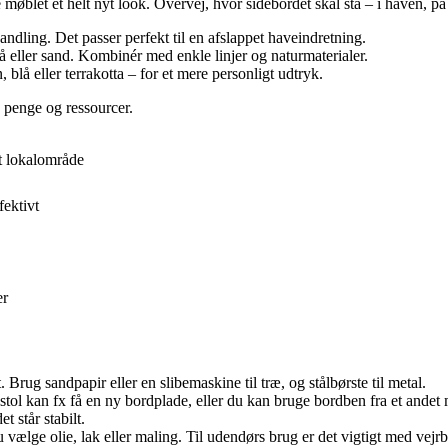
 møblet et helt nyt look. Overvej, hvor sidebordet skal stå – i haven, p
andling. Det passer perfekt til en afslappet haveindretning.
å eller sand. Kombinér med enkle linjer og naturmaterialer.
blå eller terrakotta – for et mere personligt udtryk.
e penge og ressourcer.
it lokalområde
ektivt
er
Brug sandpapir eller en slibemaskine til træ, og stålbørste til metal.
stol kan fx få en ny bordplade, eller du kan bruge bordben fra et andet
t står stabilt.
 vælge olie, lak eller maling. Til udendørs brug er det vigtigt med vejr