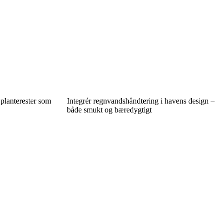
 planterester som
Integrér regnvandshåndtering i havens design –
både smukt og bæredygtigt