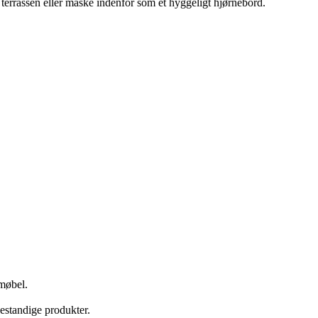
å terrassen eller måske indenfor som et hyggeligt hjørnebord.
 møbel.
bestandige produkter.