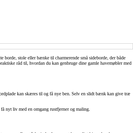
te borde, stole eller bænke til charmerende små sideborde, der både
n og praktiske råd til, hvordan du kan genbruge dine gamle havemøbler med
ordplade kan skæres til og få nye ben. Selv en slidt bænk kan give træ
an få nyt liv med en omgang rustfjerner og maling.