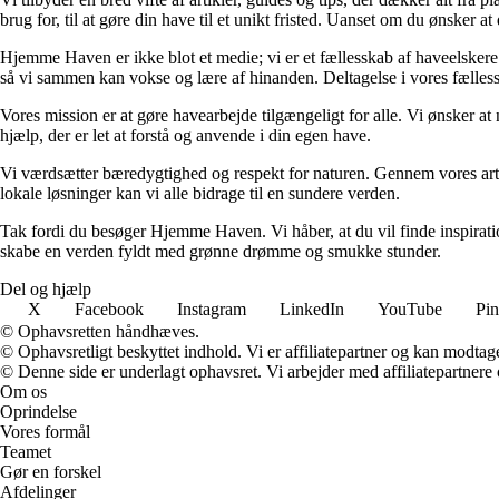
brug for, til at gøre din have til et unikt fristed. Uanset om du ønsker 
Hjemme Haven er ikke blot et medie; vi er et fællesskab af haveelskere. V
så vi sammen kan vokse og lære af hinanden. Deltagelse i vores fælless
Vores mission er at gøre havearbejde tilgængeligt for alle. Vi ønsker at
hjælp, der er let at forstå og anvende i din egen have.
Vi værdsætter bæredygtighed og respekt for naturen. Gennem vores arti
lokale løsninger kan vi alle bidrage til en sundere verden.
Tak fordi du besøger Hjemme Haven. Vi håber, at du vil finde inspiratio
skabe en verden fyldt med grønne drømme og smukke stunder.
Del og hjælp
X
Facebook
Instagram
LinkedIn
YouTube
Pin
© Ophavsretten håndhæves.
© Ophavsretligt beskyttet indhold. Vi er affiliatepartner og kan modtag
© Denne side er underlagt ophavsret. Vi arbejder med affiliatepartnere 
Om os
Oprindelse
Vores formål
Teamet
Gør en forskel
Afdelinger