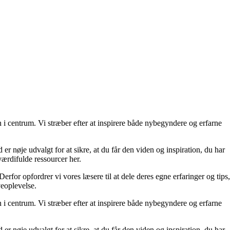
i centrum. Vi stræber efter at inspirere både nybegyndere og erfarne
 er nøje udvalgt for at sikre, at du får den viden og inspiration, du har
 værdifulde ressourcer her.
rfor opfordrer vi vores læsere til at dele deres egne erfaringer og tips,
veoplevelse.
i centrum. Vi stræber efter at inspirere både nybegyndere og erfarne
 er nøje udvalgt for at sikre, at du får den viden og inspiration, du har