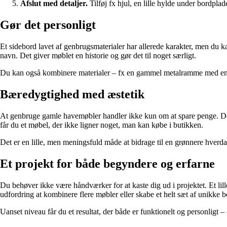
Afslut med detaljer.
Tilføj fx hjul, en lille hylde under bordplad
Gør det personligt
Et sidebord lavet af genbrugsmaterialer har allerede karakter, men du 
navn. Det giver møblet en historie og gør det til noget særligt.
Du kan også kombinere materialer – fx en gammel metalramme med en ny
Bæredygtighed med æstetik
At genbruge gamle havemøbler handler ikke kun om at spare penge. Det 
får du et møbel, der ikke ligner noget, man kan købe i butikken.
Det er en lille, men meningsfuld måde at bidrage til en grønnere hverd
Et projekt for både begyndere og erfarne
Du behøver ikke være håndværker for at kaste dig ud i projektet. Et lill
udfordring at kombinere flere møbler eller skabe et helt sæt af unikke b
Uanset niveau får du et resultat, der både er funktionelt og personligt 