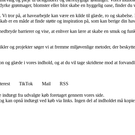
at dyrke grøntsager, blomster eller blot skabe en hyggelig oase, finder du
i tror på, at havearbejde kan være en kilde til glæde, ro og skabelse. De
kab er en måde at finde støtte og inspiration på, som kan berige din ha
 nedbryde barrierer og vise, at enhver kan lære at skabe en smuk og funk
kler og projekter søger vi at fremme miljøvenlige metoder, der beskytt
n og glæde i vores indhold, og at du vil tage skridtene mod at forvandl
terest
TikTok
Mail
RSS
e indtægt fra udvalgte køb foretaget gennem vores side.
og kan opnå indtægt ved køb via links. Ingen del af indholdet må kopiere