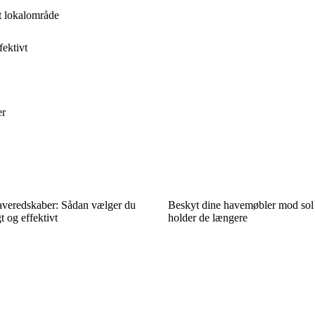
it lokalområde
ektivt
er
averedskaber: Sådan vælger du
Beskyt dine havemøbler mod sol 
 og effektivt
holder de længere