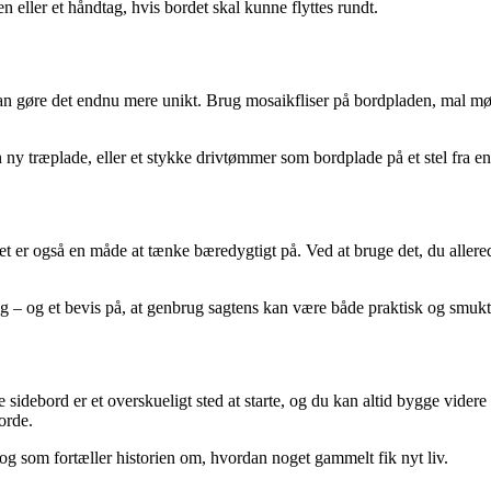
en eller et håndtag, hvis bordet skal kunne flyttes rundt.
kan gøre det endnu mere unikt. Brug mosaikfliser på bordpladen, mal møn
 træplade, eller et stykke drivtømmer som bordplade på et stel fra en
er også en måde at tænke bæredygtigt på. Ved at bruge det, du allerede
ag – og et bevis på, at genbrug sagtens kan være både praktisk og smukt
e sidebord er et overskueligt sted at starte, og du kan altid bygge vide
orde.
– og som fortæller historien om, hvordan noget gammelt fik nyt liv.