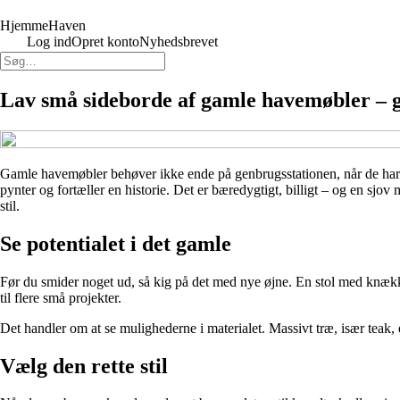
HjemmeHaven
Log ind
Opret konto
Nyhedsbrevet
Lav små sideborde af gamle havemøbler – g
Gamle havemøbler behøver ikke ende på genbrugsstationen, når de har ud
pynter og fortæller en historie. Det er bæredygtigt, billigt – og en sjo
stil.
Se potentialet i det gamle
Før du smider noget ud, så kig på det med nye øjne. En stol med knækket
til flere små projekter.
Det handler om at se mulighederne i materialet. Massivt træ, især teak, 
Vælg den rette stil