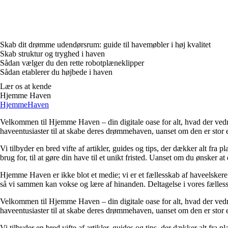
Skab dit drømme udendørsrum: guide til havemøbler i høj kvalitet
Skab struktur og tryghed i haven
Sådan vælger du den rette robotplæneklipper
Sådan etablerer du højbede i haven
Lær os at kende
Hjemme Haven
HjemmeHaven
Velkommen til Hjemme Haven – din digitale oase for alt, hvad der vedrø
haveentusiaster til at skabe deres drømmehaven, uanset om den er stor ell
Vi tilbyder en bred vifte af artikler, guides og tips, der dækker alt fra 
brug for, til at gøre din have til et unikt fristed. Uanset om du ønsker 
Hjemme Haven er ikke blot et medie; vi er et fællesskab af haveelskere. V
så vi sammen kan vokse og lære af hinanden. Deltagelse i vores fælless
Velkommen til Hjemme Haven – din digitale oase for alt, hvad der vedrø
haveentusiaster til at skabe deres drømmehaven, uanset om den er stor ell
Vi tilbyder en bred vifte af artikler, guides og tips, der dækker alt fra 