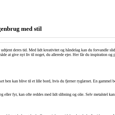
enbrug med stil
tjent deres tid. Med lidt kreativitet og håndelag kan du forvandle slid
v måde at give nyt liv til noget, du allerede ejer. Her får du inspiratio
 ben kan blive til et lille bord, hvis du fjerner ryglænet. En gammel b
eg eller fyr, kan ofte reddes med lidt slibning og olie. Selv metalstel k