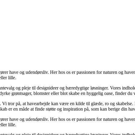
rer have og udendørsliv. Her hos os er passionen for naturen og haven 
er lille.
plantevalg og pleje til designideer og bæredygtige løsninger. Vores indhold
at dyrke grøntsager, blomster eller blot skabe en hyggelig oase, finder du
i tror på, at havearbejde kan være en kilde til glæde, ro og skabelse. De
kab er en måde at finde støtte og inspiration på, som kan berige din ha
rer have og udendørsliv. Her hos os er passionen for naturen og haven 
er lille.
plantevalg og pleje til designideer og bæredygtige løsninger. Vores indhold