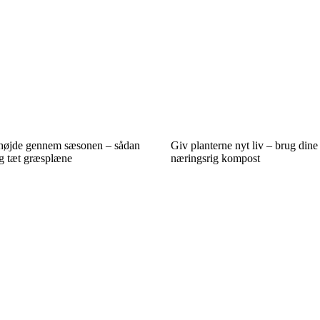
ehøjde gennem sæsonen – sådan
Giv planterne nyt liv – brug dine
og tæt græsplæne
næringsrig kompost