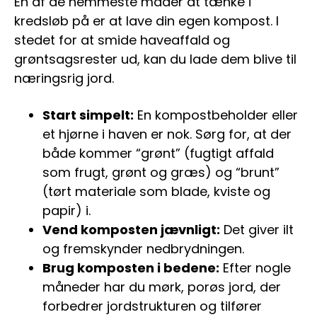
En af de nemmeste måder at tænke i
kredsløb på er at lave din egen kompost. I
stedet for at smide haveaffald og
grøntsagsrester ud, kan du lade dem blive til
næringsrig jord.
Start simpelt:
En kompostbeholder eller
et hjørne i haven er nok. Sørg for, at der
både kommer “grønt” (fugtigt affald
som frugt, grønt og græs) og “brunt”
(tørt materiale som blade, kviste og
papir) i.
Vend komposten jævnligt:
Det giver ilt
og fremskynder nedbrydningen.
Brug komposten i bedene:
Efter nogle
måneder har du mørk, porøs jord, der
forbedrer jordstrukturen og tilfører