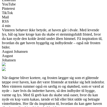
YouTube
Pinterest
TikTok
Mail
RSS
4 min
Vinteren behøver ikke betyde, at haven går i dvale. Med levende
lys, bål og lune kroge kan du skabe et stemningsfuldt fristed, hvor
du kan nyde den kolde årstid under åben himmel. Få inspiration til,
hvordan du gør haven hyggelig og indbydende – også når frosten
bider.
August Johansen
August
Johansen
Når dagene bliver kortere, og frosten lægger sig som et glitrende
tæppe over haven, kan det være fristende at trække sig helt indenfor.
Men vinteren rummer også en særlig ro og skønhed, som er værd at
nyde – især hvis du indretter haven, så den indbyder til hygge,
varme og lys. Med få greb kan du skabe små oaser, hvor du kan
nyde en kop varm kakao, tænde et bål eller blot sidde og betragte
vinterhimlen. Her får du inspiration til, hvordan du kan gøre haven