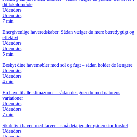
dit lokalområde
Udendørs
Udendørs
7 min
Energivenlige haveredskaber: Sådan vælger du mere bæredygtigt og
effektivt
Udendørs
Udendørs
5 min
Beskyt dine havemøbler mod sol og fugt – sådan holder de længere
Udendørs
Udendørs
4 min
En have til alle klimazoner – sådan designer du med naturens
variationer
Udendørs
Udendørs
7 min
Skab liv i haven med farver – små detaljer, der gør en stor forskel
Udendørs
Udendørs