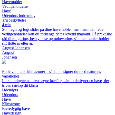
Havemøbler
Vedligeholdelse
Have
Udendørs indretning
Træbeskyttelse
4 min
Sol, regn og fugt slider på dine havemøbler, men med den rette
vedligeholdelse kan du forlænge deres levetid markant. Få praktiske
råd til rengøring, beskyttelse og opbevaring, så dine møbler holder
sig flotte år efter år.
August Johansen
August
Johansen
En have til alle klimazoner – sådan designer du med naturens
variationer
Lær at udnytte naturens egne kræfter, når du designer en have, der
trives i netop dit klima
Udendørs
Udendørs
Have
Klimazone
Bæredygtig have
Havedesign