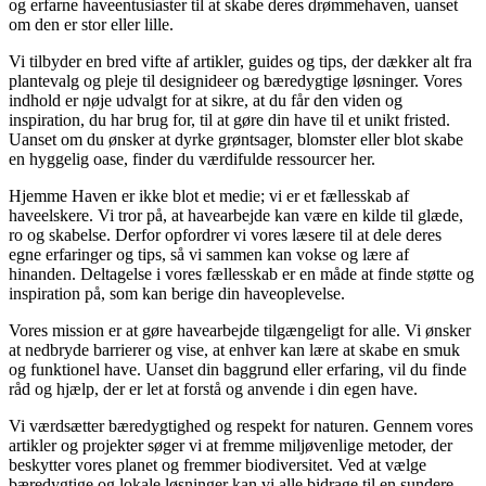
og erfarne haveentusiaster til at skabe deres drømmehaven, uanset
om den er stor eller lille.
Vi tilbyder en bred vifte af artikler, guides og tips, der dækker alt fra
plantevalg og pleje til designideer og bæredygtige løsninger. Vores
indhold er nøje udvalgt for at sikre, at du får den viden og
inspiration, du har brug for, til at gøre din have til et unikt fristed.
Uanset om du ønsker at dyrke grøntsager, blomster eller blot skabe
en hyggelig oase, finder du værdifulde ressourcer her.
Hjemme Haven er ikke blot et medie; vi er et fællesskab af
haveelskere. Vi tror på, at havearbejde kan være en kilde til glæde,
ro og skabelse. Derfor opfordrer vi vores læsere til at dele deres
egne erfaringer og tips, så vi sammen kan vokse og lære af
hinanden. Deltagelse i vores fællesskab er en måde at finde støtte og
inspiration på, som kan berige din haveoplevelse.
Vores mission er at gøre havearbejde tilgængeligt for alle. Vi ønsker
at nedbryde barrierer og vise, at enhver kan lære at skabe en smuk
og funktionel have. Uanset din baggrund eller erfaring, vil du finde
råd og hjælp, der er let at forstå og anvende i din egen have.
Vi værdsætter bæredygtighed og respekt for naturen. Gennem vores
artikler og projekter søger vi at fremme miljøvenlige metoder, der
beskytter vores planet og fremmer biodiversitet. Ved at vælge
bæredygtige og lokale løsninger kan vi alle bidrage til en sundere