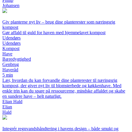
Philip
Johansen
Giv planterne nyt liv – brug dine planterester som næringsrig
kompost
Gør affald til guld for haven med hjemmelavet kompost
Udendørs
Udendørs
Kompost
Have
Bæredygtighed
Genbrug
Haveråd
5 min
Lær, hvordan du kan forvandle dine planterester til næringsrig
kompost, der giver nyt liv til blomsterbede og køkkenhave. Med
enkle trin kan du spare på ressourcerne, mindske affaldet og skabe
en sundere have – helt naturligt.
Elian Hald
Elian
Hald
Integrér regnvandshåndtering i havens design – både smukt og