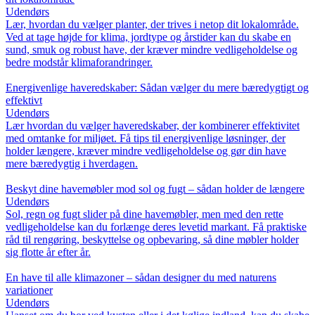
Udendørs
Lær, hvordan du vælger planter, der trives i netop dit lokalområde.
Ved at tage højde for klima, jordtype og årstider kan du skabe en
sund, smuk og robust have, der kræver mindre vedligeholdelse og
bedre modstår klimaforandringer.
Energivenlige haveredskaber: Sådan vælger du mere bæredygtigt og
effektivt
Udendørs
Lær hvordan du vælger haveredskaber, der kombinerer effektivitet
med omtanke for miljøet. Få tips til energivenlige løsninger, der
holder længere, kræver mindre vedligeholdelse og gør din have
mere bæredygtig i hverdagen.
Beskyt dine havemøbler mod sol og fugt – sådan holder de længere
Udendørs
Sol, regn og fugt slider på dine havemøbler, men med den rette
vedligeholdelse kan du forlænge deres levetid markant. Få praktiske
råd til rengøring, beskyttelse og opbevaring, så dine møbler holder
sig flotte år efter år.
En have til alle klimazoner – sådan designer du med naturens
variationer
Udendørs