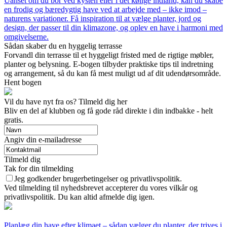
Uanset om du bor ved kysten eller i det kølige indland, kan du skabe
en frodig og bæredygtig have ved at arbejde med – ikke imod –
naturens variationer. Få inspiration til at vælge planter, jord og
design, der passer til din klimazone, og oplev en have i harmoni med
omgivelserne.
Sådan skaber du en hyggelig terrasse
Forvandl din terrasse til et hyggeligt fristed med de rigtige møbler,
planter og belysning. E-bogen tilbyder praktiske tips til indretning
og arrangement, så du kan få mest muligt ud af dit udendørsområde.
Hent bogen
Vil du have nyt fra os? Tilmeld dig her
Bliv en del af klubben og få gode råd direkte i din indbakke - helt
gratis.
Angiv din e-mailadresse
Tilmeld dig
Tak for din tilmelding
Jeg godkender brugerbetingelser og privatlivspolitik.
Ved tilmelding til nyhedsbrevet accepterer du vores vilkår og
privatlivspolitik. Du kan altid afmelde dig igen.
Planlæg din have efter klimaet – sådan vælger du planter, der trives i