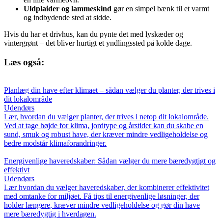
Uldplaider og lammeskind
gør en simpel bænk til et varmt
og indbydende sted at sidde.
Hvis du har et drivhus, kan du pynte det med lyskæder og
vintergrønt – det bliver hurtigt et yndlingssted på kolde dage.
Læs også:
Planlæg din have efter klimaet – sådan vælger du planter, der trives i
dit lokalområde
Udendørs
Lær, hvordan du vælger planter, der trives i netop dit lokalområde.
Ved at tage højde for klima, jordtype og årstider kan du skabe en
sund, smuk og robust have, der kræver mindre vedligeholdelse og
bedre modstår klimaforandringer.
Energivenlige haveredskaber: Sådan vælger du mere bæredygtigt og
effektivt
Udendørs
Lær hvordan du vælger haveredskaber, der kombinerer effektivitet
med omtanke for miljøet. Få tips til energivenlige løsninger, der
holder længere, kræver mindre vedligeholdelse og gør din have
mere bæredygtig i hverdagen.