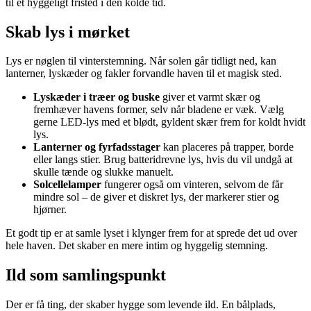
til et hyggeligt fristed i den kolde tid.
Skab lys i mørket
Lys er nøglen til vinterstemning. Når solen går tidligt ned, kan
lanterner, lyskæder og fakler forvandle haven til et magisk sted.
Lyskæder i træer og buske
giver et varmt skær og
fremhæver havens former, selv når bladene er væk. Vælg
gerne LED-lys med et blødt, gyldent skær frem for koldt hvidt
lys.
Lanterner og fyrfadsstager
kan placeres på trapper, borde
eller langs stier. Brug batteridrevne lys, hvis du vil undgå at
skulle tænde og slukke manuelt.
Solcellelamper
fungerer også om vinteren, selvom de får
mindre sol – de giver et diskret lys, der markerer stier og
hjørner.
Et godt tip er at samle lyset i klynger frem for at sprede det ud over
hele haven. Det skaber en mere intim og hyggelig stemning.
Ild som samlingspunkt
Der er få ting, der skaber hygge som levende ild. En bålplads,