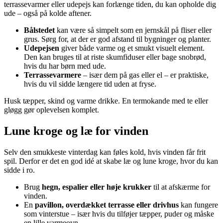
terrassevarmer eller udepejs kan forlænge tiden, du kan opholde dig
ude – også på kolde aftener.
Bålstedet
kan være så simpelt som en jernskål på fliser eller
grus. Sørg for, at der er god afstand til bygninger og planter.
Udepejsen
giver både varme og et smukt visuelt element.
Den kan bruges til at riste skumfiduser eller bage snobrød,
hvis du har børn med ude.
Terrassevarmere
– især dem på gas eller el – er praktiske,
hvis du vil sidde længere tid uden at fryse.
Husk tæpper, skind og varme drikke. En termokande med te eller
gløgg gør oplevelsen komplet.
Lune kroge og læ for vinden
Selv den smukkeste vinterdag kan føles kold, hvis vinden får frit
spil. Derfor er det en god idé at skabe læ og lune kroge, hvor du kan
sidde i ro.
Brug
hegn, espalier eller høje krukker
til at afskærme for
vinden.
En
pavillon, overdækket terrasse eller drivhus
kan fungere
som vinterstue – især hvis du tilføjer tæpper, puder og måske
en lille varmeovn.