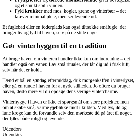
og et smukt spil i vinden.
Fyld
krukker
med mos, kogler, grene og vinterbær – det
kræver minimal pleje, men ser levende ud.
Et fuglebad eller en foderplads kan også tiltrække småfugle, der
bringer liv og lyd til haven, selv på de stille dage.
Gør vinterhyggen til en tradition
At bruge haven om vinteren handler ikke kun om indretning – det
handler også om vaner. Lav små ritualer, der får dig ud i frisk luft,
selv når det er koldt.
Tænd et bål en søndag eftermiddag, drik morgenkaffen i vinterlyset,
eller gå en runde i haven for at nyde stilheden. Jo oftere du bruger
haven, desto mere vil du opdage dens særlige vintercharme.
Vinterhygge i haven er ikke et spørgsmål om store projekter, men
om at skabe små, varme øjeblikke midt i kulden. Med lys, ild og
lune kroge kan du forvandle selv den mørkeste tid på året til noget,
der føles både roligt og levende.
Udendørs
Udendørs