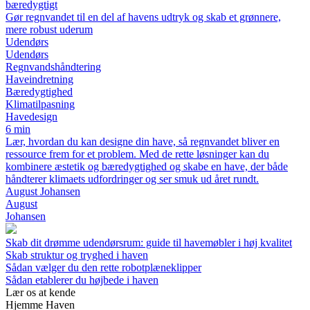
bæredygtigt
Gør regnvandet til en del af havens udtryk og skab et grønnere,
mere robust uderum
Udendørs
Udendørs
Regnvandshåndtering
Haveindretning
Bæredygtighed
Klimatilpasning
Havedesign
6 min
Lær, hvordan du kan designe din have, så regnvandet bliver en
ressource frem for et problem. Med de rette løsninger kan du
kombinere æstetik og bæredygtighed og skabe en have, der både
håndterer klimaets udfordringer og ser smuk ud året rundt.
August Johansen
August
Johansen
Skab dit drømme udendørsrum: guide til havemøbler i høj kvalitet
Skab struktur og tryghed i haven
Sådan vælger du den rette robotplæneklipper
Sådan etablerer du højbede i haven
Lær os at kende
Hjemme Haven