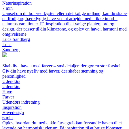
Naturinspiration
7 min
Uanset om du bor ved kysten eller i det kølige indland, kan du skabe
en frodig og bæredygtig have ved at arbejde med – ikke imod –
naturens variationer. Få inspiration til at vælge planter, jord og
design, der passer til din klimazone, og oplev en have i harmoni med
omgivelserne.
Luca Sandberg
Luca
Sandberg
Skab liv i haven med farver – små detaljer, der gør en stor forskel
Giv din have nyt liv med farver, der skaber stemning og
personlighed
Udendørs
Udendørs
Have
Farver
Udendørs indretning
Inspiration
Havedesign
6 min
Oplev, hvordan du med enkle farvegreb kan forvandle haven til et
levende og harmonisk uderum. Få inspiration til at bruge blomster,