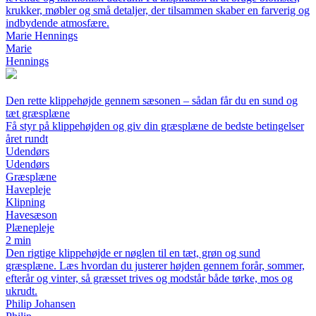
krukker, møbler og små detaljer, der tilsammen skaber en farverig og
indbydende atmosfære.
Marie Hennings
Marie
Hennings
Den rette klippehøjde gennem sæsonen – sådan får du en sund og
tæt græsplæne
Få styr på klippehøjden og giv din græsplæne de bedste betingelser
året rundt
Udendørs
Udendørs
Græsplæne
Havepleje
Klipning
Havesæson
Plænepleje
2 min
Den rigtige klippehøjde er nøglen til en tæt, grøn og sund
græsplæne. Læs hvordan du justerer højden gennem forår, sommer,
efterår og vinter, så græsset trives og modstår både tørke, mos og
ukrudt.
Philip Johansen