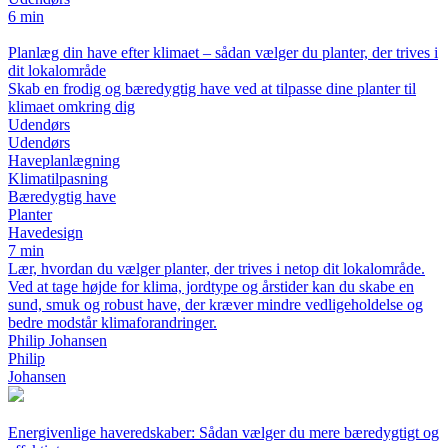
6 min
Planlæg din have efter klimaet – sådan vælger du planter, der trives i
dit lokalområde
Skab en frodig og bæredygtig have ved at tilpasse dine planter til
klimaet omkring dig
Udendørs
Udendørs
Haveplanlægning
Klimatilpasning
Bæredygtig have
Planter
Havedesign
7 min
Lær, hvordan du vælger planter, der trives i netop dit lokalområde.
Ved at tage højde for klima, jordtype og årstider kan du skabe en
sund, smuk og robust have, der kræver mindre vedligeholdelse og
bedre modstår klimaforandringer.
Philip Johansen
Philip
Johansen
Energivenlige haveredskaber: Sådan vælger du mere bæredygtigt og