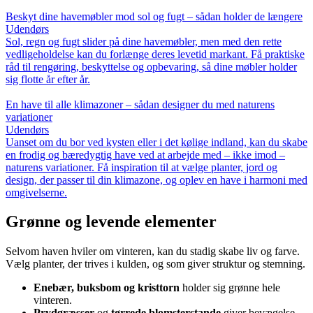
Beskyt dine havemøbler mod sol og fugt – sådan holder de længere
Udendørs
Sol, regn og fugt slider på dine havemøbler, men med den rette
vedligeholdelse kan du forlænge deres levetid markant. Få praktiske
råd til rengøring, beskyttelse og opbevaring, så dine møbler holder
sig flotte år efter år.
En have til alle klimazoner – sådan designer du med naturens
variationer
Udendørs
Uanset om du bor ved kysten eller i det kølige indland, kan du skabe
en frodig og bæredygtig have ved at arbejde med – ikke imod –
naturens variationer. Få inspiration til at vælge planter, jord og
design, der passer til din klimazone, og oplev en have i harmoni med
omgivelserne.
Grønne og levende elementer
Selvom haven hviler om vinteren, kan du stadig skabe liv og farve.
Vælg planter, der trives i kulden, og som giver struktur og stemning.
Enebær, buksbom og kristtorn
holder sig grønne hele
vinteren.
Prydgræsser
og
tørrede blomsterstande
giver bevægelse