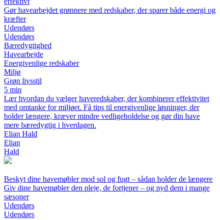
effektivt
Gør havearbejdet grønnere med redskaber, der sparer både energi og
kræfter
Udendørs
Udendørs
Bæredygtighed
Havearbejde
Energivenlige redskaber
Miljø
Grøn livsstil
5 min
Lær hvordan du vælger haveredskaber, der kombinerer effektivitet
med omtanke for miljøet. Få tips til energivenlige løsninger, der
holder længere, kræver mindre vedligeholdelse og gør din have
mere bæredygtig i hverdagen.
Elian Hald
Elian
Hald
Beskyt dine havemøbler mod sol og fugt – sådan holder de længere
Giv dine havemøbler den pleje, de fortjener – og nyd dem i mange
sæsoner
Udendørs
Udendørs