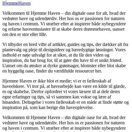
HjemmeHaven
Velkommen til Hjemme Haven – din digitale oase for alt, hvad der
vedrører have og udendørsliv. Her hos os er passionen for naturen
og haven i centrum. Vi stræber efter at inspirere både nybegyndere
og erfarne haveentusiaster til at skabe deres drømmehaven, uanset
om den er stor eller lille.
Vi tilbyder en bred vifte af artikler, guides og tips, der dækker alt fra
plantevalg og pleje til designideer og bæredygtige løsninger. Vores
indhold er nøje udvalgt for at sikre, at du får den viden og
inspiration, du har brug for, til at gøre din have til et unikt fristed.
Uanset om du ønsker at dyrke grøntsager, blomster eller blot skabe
en hyggelig oase, finder du værdifulde ressourcer her.
Hjemme Haven er ikke blot et medie; vi er et fællesskab af
haveelskere. Vi tror på, at havearbejde kan være en kilde til glæde,
ro og skabelse. Derfor opfordrer vi vores læsere til at dele deres
egne erfaringer og tips, så vi sammen kan vokse og lære af
hinanden. Deltagelse i vores fællesskab er en måde at finde støtte og
inspiration på, som kan berige din haveoplevelse.
Velkommen til Hjemme Haven – din digitale oase for alt, hvad der
vedrører have og udendørsliv. Her hos os er passionen for naturen
og haven i centrum. Vi stræber efter at inspirere både nybegyndere